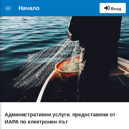
ИАРА
Начало
menu
-
Вход
издаване
на
билет
от
сдружения
ИАРА
-
регистрация
на
съществуващи
сдружения
ИАРА
ИСС
–
Публичен
портал
Ръководство
за
употреба
Административни услуги, предоставяни от
ИАРА по електронен път