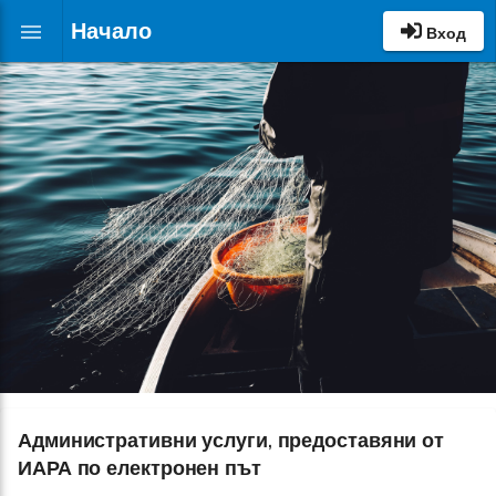
ИАРА
Начало
menu
-
Вход
издаване
на
билет
от
сдружения
ИАРА
-
регистрация
на
съществуващи
сдружения
ИАРА
ИСС
–
Публичен
портал
Ръководство
за
употреба
Административни услуги, предоставяни от
ИАРА по електронен път